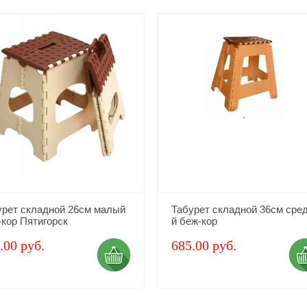
урет складной 26см малый
Табурет складной 36см сре
-кор Пятигорск
й беж-кор
.00 руб.
685.00 руб.