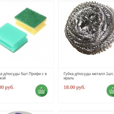
ка д/посуды 5шт Профи с в
Губка д/посуды металл 1шт.
кой
ираль
00 руб.
18.00 руб.