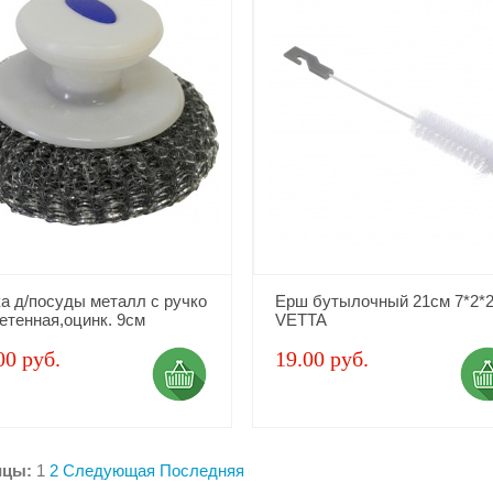
ка д/посуды металл с ручко
Ерш бутылочный 21см 7*2*
етенная,оцинк. 9см
VETTA
00 руб.
19.00 руб.
ицы:
1
2
Следующая
Последняя