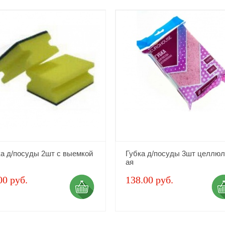
ка д/посуды 2шт с выемкой
Губка д/посуды 3шт целлюл
ая
00 руб.
138.00 руб.